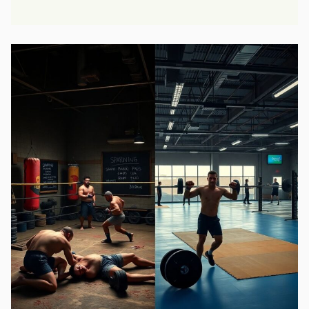
зрелищные
бойцы
современности:
стили,
финиши
и
лучшие
выступления