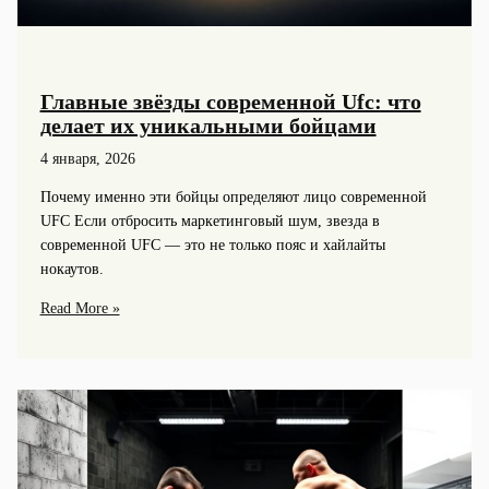
Главные звёзды современной Ufc: что
делает их уникальными бойцами
4 января, 2026
Почему именно эти бойцы определяют лицо современной
UFC Если отбросить маркетинговый шум, звезда в
современной UFC — это не только пояс и хайлайты
нокаутов.
Главные
Read More »
звёзды
современной
Ufc:
что
делает
их
уникальными