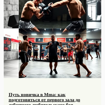
бойцами
Путь новичка в Mma: как
подготовиться от первого зала до
дебютного любительского боя