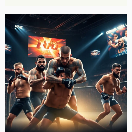
промоушенов
Ufc,
bellator
и
One:
ключевые
отличия