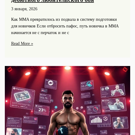
3 января, 2026
Как MMA превратилось из подвала в систему подготовки
для новичков Если отбросить пафос, путь новичка в MMA
начинается не с перчаток и не с
Путь
Read More »
новичка
в
Mma:
как
подготовиться
от
первого
зала
до
дебютного
любительского
боя