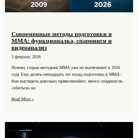
Современные методы подготовки в
ММА: функционалка, спарринги и
видеоанализ
5 февраля, 2026
Почему старые методики ММА уже не вытягивают в 2026
году Еще десять-пятнадцать лет назад подготовка к ММА-
бою выглядела довольно прямолинейно: много спаррингов,
«убиться» на
Современные
Read More »
методы
подготовки
в
ММА:
функционалка,