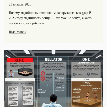
23 января, 2026
Почему медийность стала таким же оружием, как удар В
2026 году медийность бойца — это уже не бонус, а часть
профессии, как работа в
Социальные
Read More »
сети
и
медийность
в
карьере
бойца
Mma:
как
построить
успех