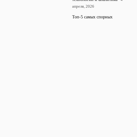
апреля, 2026
Топ-5 самых спорных
судейских решений и их
влияние на карьеру бойцов
28 марта, 2026
© 2026 MMA
Актуальные новости и обзоры в мире смешанных
Портал
единоборств.
News
Аналитика
Бойцы
Интервью
Новости