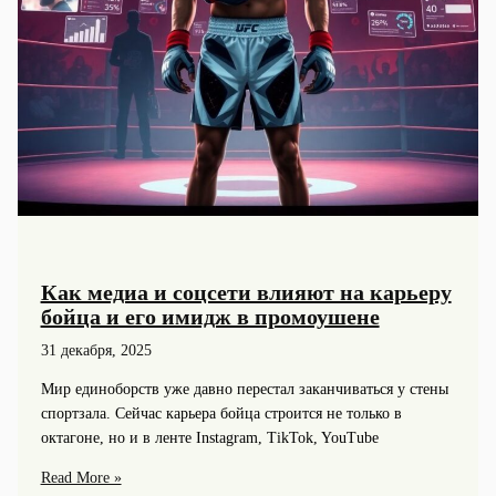
Как медиа и соцсети влияют на карьеру
бойца и его имидж в промоушене
31 декабря, 2025
Мир единоборств уже давно перестал заканчиваться у стены
спортзала. Сейчас карьера бойца строится не только в
октагоне, но и в ленте Instagram, TikTok, YouTube
Как
Read More »