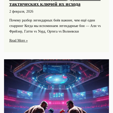
тактических ключей их исхода
2 февраля, 2026
Почему разбор легендарных боёв важнее, чем ещё один
спарринг Когда мы вспоминаем легендарные бои — Али vs
Фрейзер, Гатти vs Уорд, Ортега vs Волневски
Пошаговый
Read More »
разбор
легендарных
боёв
и
тактических
ключей
их
исхода