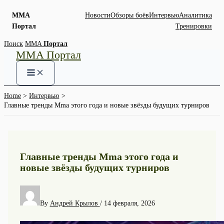
MMA
Новости
Обзоры боёв
Интервью
Аналитика
Портал
Тренировки
Skip
Поиск
MMA
Портал
MMA Портал
to
content
Home
Интервью
Главные тренды Mma этого года и новые звёзды будущих турниров
Главные тренды Mma этого года и
новые звёзды будущих турниров
By
Андрей Крылов
/
14 февраля, 2026