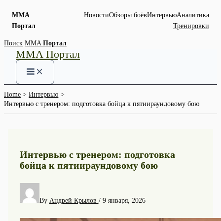
MMA
Новости
Обзоры боёв
Интервью
Аналитика
Портал
Тренировки
Skip
Поиск
MMA
Портал
MMA Портал
to
content
Home
Интервью
Интервью с тренером: подготовка бойца к пятиираундовому бою
Интервью с тренером: подготовка
бойца к пятиираундовому бою
By
Андрей Крылов
/
9 января, 2026