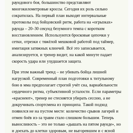
раундового боя, большинство представляют
многокилометровые кроссы. Сегодня их роль сильно
сократилась. На первый план выходят интервальные
протоколы под бойцовский ритм, работа на «огрызках»
раунда – 20–30 секунд безумного темпа с коротким
восстановлением. Используются бросковые цепочки у
сетки, отрезки с тяжёлой мешковой работой под таймер,
имитация затяжных клинчей. Всё это записывается,
анализируется, и тренер видит, на какой минуте падает
скорость удара или ухудшается защита.
При этом важный тренд – не убивать бойца лишней
нагрузкой. Современный план подготовки к титульному
бою в мма предполагает строгий учёт сна, вариабельности
сердечного ритма, субъективной усталости. Если параметры
«краснеют», тренер не стесняется убирать сессию, а не
докручивать спортсмена из принципа. Такой подход
появился не на пустом месте: количество срывов лагерей и
отмен боёв из‑за травм стало слишком большим. Теперь
выносливость – это не только «дышать на пятом раунде», но
и доехать до клетки здоровым, не выгоревшим и с ясной