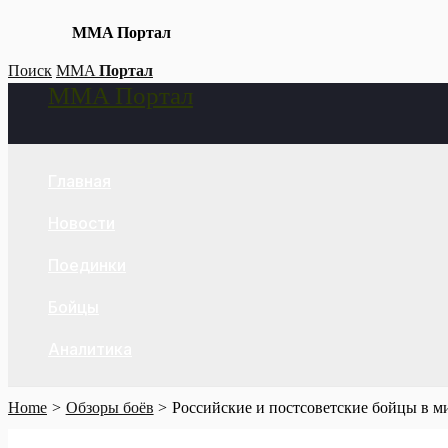
MMA Портал
Skip
Поиск
MMA
Портал
MMA Портал
to
Search
content
Главная
Новости
Поединки
Бойцы
Аналитика
Home
Обзоры боёв
Российские и постсоветские бойцы в 