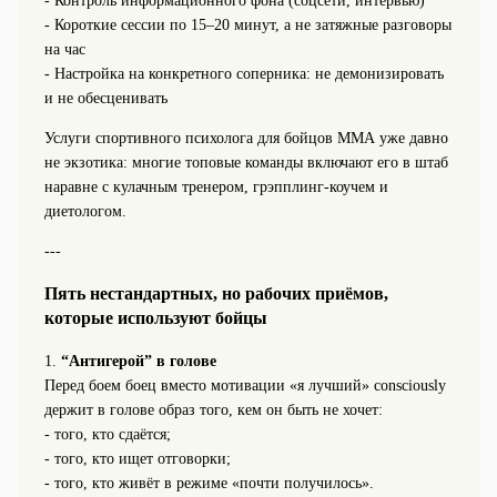
- Контроль информационного фона (соцсети, интервью)
- Короткие сессии по 15–20 минут, а не затяжные разговоры
на час
- Настройка на конкретного соперника: не демонизировать
и не обесценивать
Услуги спортивного психолога для бойцов ММА уже давно
не экзотика: многие топовые команды включают его в штаб
наравне с кулачным тренером, грэпплинг-коучем и
диетологом.
---
Пять нестандартных, но рабочих приёмов,
которые используют бойцы
1.
“Антигерой” в голове
Перед боем боец вместо мотивации «я лучший» consciously
держит в голове образ того, кем он быть не хочет:
- того, кто сдаётся;
- того, кто ищет отговорки;
- того, кто живёт в режиме «почти получилось».