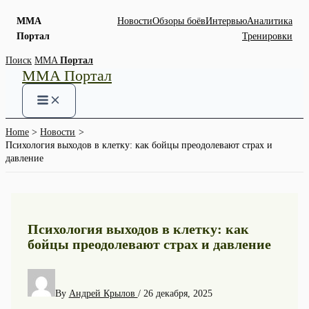
MMA
Новости
Обзоры боёв
Интервью
Аналитика
Портал
Тренировки
Skip
Поиск
MMA
Портал
MMA Портал
to
content
Home
Новости
Психология выходов в клетку: как бойцы преодолевают страх и
давление
Психология выходов в клетку: как
бойцы преодолевают страх и давление
By
Андрей Крылов
/
26 декабря, 2025