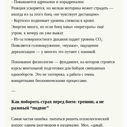
- Повышаются адреналин и норадреналин:
Реакция ускоряется, но мелкая моторика может страдать —
иногда из-за этого боец «не чувствует дистанцию».
- Кортизол поднимает уровень глюкозы в крови:
Энергии много, но если боец начал «перегорать» ещё
утром, к вечеру он уже выжат.
- Из-за поверхностного дыхания падает уровень CO₂:
Появляется головокружение, «мушки», ощущение
дереализации — у многих это путают с паникой.
Понимание физиологии — фундамент, на котором строятся
курсы ментальной подготовки для бойцов смешанных
единоборств. Это не эзотерика, а работа с очень
конкретными биохимическими процессами.
---
Как побороть страх перед боем: тренинг, а не
разовый “подвиг”
Самая частая ошибка: пытаться решить психологический
вопрос одним разговором в раздевалке. Мол, «давай,