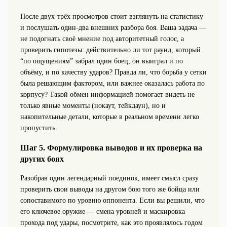
После двух-трёх просмотров стоит взглянуть на статистику
и послушать один-два внешних разбора боя. Ваша задача —
не подогнать своё мнение под авторитетный голос, а
проверить гипотезы: действительно ли тот раунд, который
“по ощущениям” забрал один боец, он выиграл и по
объёму, и по качеству ударов? Правда ли, что борьба у сетки
была решающим фактором, или важнее оказалась работа по
корпусу? Такой обмен информацией помогает видеть не
только явные моменты (нокаут, тейкдаун), но и
накопительные детали, которые в реальном времени легко
пропустить.
Шаг 5. Формулировка выводов и их проверка на
других боях
Разобрав один легендарный поединок, имеет смысл сразу
проверить свои выводы на другом бою того же бойца или
сопоставимого по уровню оппонента. Если вы решили, что
его ключевое оружие — смена уровней и маскировка
прохода под удары, посмотрите, как это проявлялось годом