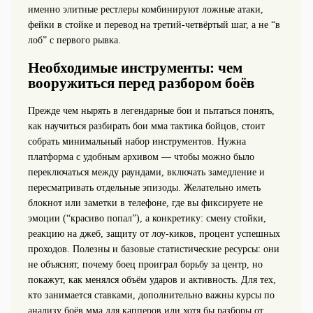
именно элитные рестлеры комбинируют ложные атаки,
фейки в стойке и перевод на третий-четвёртый шаг, а не “в
лоб” с первого рывка.
Необходимые инструменты: чем
вооружиться перед разбором боёв
Прежде чем нырять в легендарные бои и пытаться понять,
как научиться разбирать бои мма тактика бойцов, стоит
собрать минимальный набор инструментов. Нужна
платформа с удобным архивом — чтобы можно было
переключаться между раундами, включать замедление и
пересматривать отдельные эпизоды. Желательно иметь
блокнот или заметки в телефоне, где вы фиксируете не
эмоции (“красиво попал”), а конкретику: смену стойки,
реакцию на джеб, защиту от лоу-киков, процент успешных
проходов. Полезны и базовые статистические ресурсы: они
не объяснят, почему боец проиграл борьбу за центр, но
покажут, как менялся объём ударов и активность. Для тех,
кто занимается ставками, дополнительно важны курсы по
анализу боёв мма для капперов или хотя бы разборы от