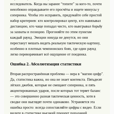
исследователь. Когда вы заранее “топите” за кого-то, почти
неизбежно оправдываете его просчёты и ищете минусы у
соперника. Чтобы это исправить, придумайте себе простой
набор критериев: кто контролировал центр, кто навязывал
дистанцию, кто чаще попадал чисто, кто выигрывал борьбу
за захваты и позицию. Прогоняйте по этим пунктам
каждый раунд. Эмоции никуда не денутся, но они
перестанут мешать видеть реальную тактическую картину,
особенно в плотных чемпионских боях, где один раунд
легко переворачивает всё ощущение от поединка.
Ошибка 2. Абсолютизация статистики
Вторая распространённая проблема — вера в “магию цифр”.
Да, статистика важна, но она не знает контекста. Пятьдесят
лёгких джебов, которые не смещают соперника, и пять
акцентированных ударов, после которых тот теряет баланс
— это совершенно разная тактическая ценность, хотя в
сводке они выглядят почти одинаково. Устраняется эта
ошибка просто: всегда сопоставляйте цифры с видео. Если
видите в статистике высокий процент попаданий,