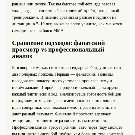
раньше или позже. Так вы быстрее поймёте, где разовая
удача, а где — системный тактический приём, отточенный
тренировками. И именно сравнивая разные поединки на
дистанции в 5–10 лет, вы яснее всего увидите, как меняется
сама философия боя в ММА.
Сравнение подходов: фанатский
просмотр vs профессиональный
анализ
Разговор о том, как смотреть легендарные бои, упирается в
два полярных подхода. Первый — фанатский: включил,
порадовался нокауту, посочувствовал проигравшему и
пошёл дальше. Второй — профессиональный: фиксируешь
каждый тактический ход, анализируешь готовность бойцов
по раундам, отмечаешь, как именно один из них ломает
план соперника. Оба подхода имеют право на жизнь, но
дают разный результат. Фанатский просмотр заряжает
эмоциями, зато почти не развивает насмотренность.
Профессиональный требует усилий, зато через пару месяцев
вы начинаете видеть бой глубже, чем большинство зрителей