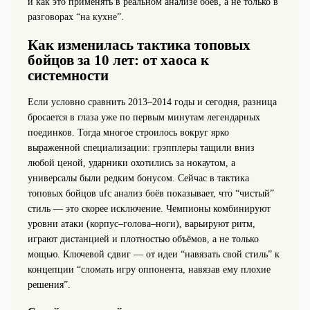
и как это применять в реальном анализе боёв, а не только в
разговорах “на кухне”.
Как изменилась тактика топовых
бойцов за 10 лет: от хаоса к
системности
Если условно сравнить 2013–2014 годы и сегодня, разница
бросается в глаза уже по первым минутам легендарных
поединков. Тогда многое строилось вокруг ярко
выраженной специализации: грэпплеры тащили вниз
любой ценой, ударники охотились за нокаутом, а
универсалы были редким бонусом. Сейчас в тактика
топовых бойцов ufc анализ боёв показывает, что “чистый”
стиль — это скорее исключение. Чемпионы комбинируют
уровни атаки (корпус–голова–ноги), варьируют ритм,
играют дистанцией и плотностью объёмов, а не только
мощью. Ключевой сдвиг — от идеи “навязать свой стиль” к
концепции “сломать игру оппонента, навязав ему плохие
решения”.