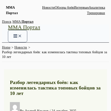
MMA
Новости
Обзоры боёв
Интервью
Аналитика
Портал
Тренировки
Skip
Поиск
MMA
Портал
MMA Портал
to
content
Home
Новости
Разбор легендарных боёв: как изменилась тактика топовых бойцов за
10 лет
Разбор легендарных боёв: как
изменилась тактика топовых бойцов за
10 лет
By
Андрей Крылов
/
24 декабря, 2025